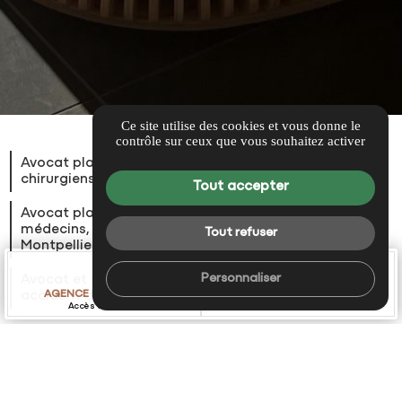
Ce site utilise des cookies et vous donne le
contrôle sur ceux que vous souhaitez activer
Avocat plainte disciplinaire ordre des
chirurgiens dentistes Béziers sud de France
Tout accepter
Avocat plainte disciplinaire ordre des
médecins, pharmaciens, infirmiers à
Tout refuser
Montpellier Montpellier sud de France
call
place
place
Personnaliser
Avocat et maladie professionnelle et
accident du travail Montpellier
AGENCE MONTPELLIER
AGENCE BÉZIERS