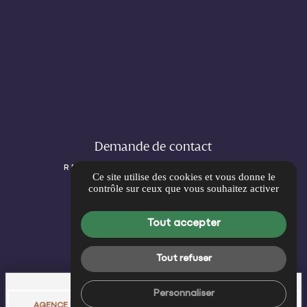
Demande de contact
RENSEIGNEMENTS & PRISE DE
Ce site utilise des cookies et vous donne le
RENDEZ-VOUS
contrôle sur ceux que vous souhaitez activer
Tout accepter
Tout refuser
call
place
place
Personnaliser
PAR TÉLÉPHONE
AGENCE MONTPELLIER
AGENCE BÉZIERS